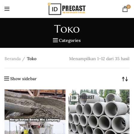
0
Toko
Categories
Beranda
Toko
Menampilkan 1–12 dari 35 hasil
Show sidebar