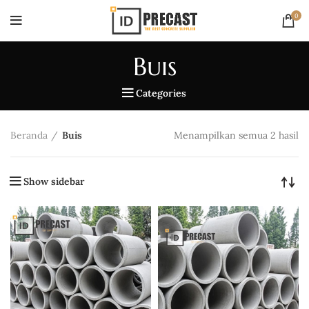
0
Buis
Categories
Beranda
Buis
Menampilkan semua 2 hasil
Show sidebar