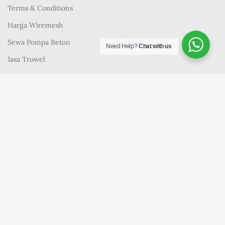
Terms & Conditions
Harga Wiremesh
Sewa Pompa Beton
Need Help?
Chat with us
Jasa Trowel
LAYANAN WEB
Cara Pemesanan
Profil
Privacy & Policy
Contact Us
Berita Terbaru
SK
IDPRECAST
2023 CREATED BY
-SAKIRA KONSTRUKSI
. THE BEST
CONCRETE SUPPLIER